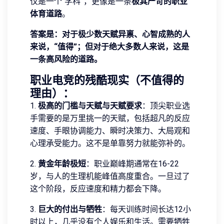
仅是一个“学科”，更像是一条
极其严苛的职业
体育道路
。
答案是：对于极少数天赋异禀、心智成熟的人
来说，“值得”；但对于绝大多数人来说，这是
一条高风险的道路。
职业电竞的残酷现实（不值得的
理由）：
1.
极高的门槛与天赋与天赋要求
：顶尖职业选
手需要的是万里挑一的天赋，包括超凡的反应
速度、手眼协调能力、瞬时决策力、大局观和
心理承受能力。这不是单靠努力就能弥补的。
2.
黄金年龄极短
：职业巅峰期通常在16-22
岁，与人的生理机能峰值高度重合。一旦过了
这个阶段，反应速度和精力都会下降。
3.
巨大的付出与牺牲
：每天训练时间长达12小
时以上，几乎没有个人娱乐和生活。需要牺牲