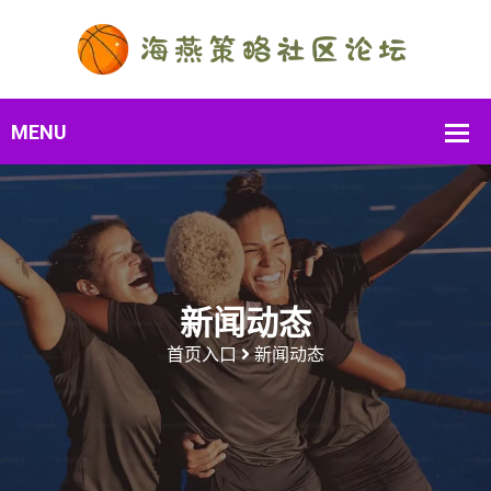
新闻动态
首页入口
新闻动态