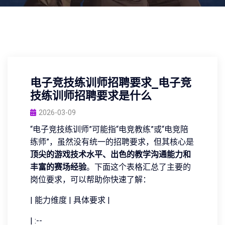
电子竞技练训师招聘要求_电子竞
技练训师招聘要求是什么
2026-03-09
“电子竞技练训师”可能指“电竞教练”或“电竞陪
练师”，虽然没有统一的招聘要求，但其核心是
顶尖的游戏技术水平、出色的教学沟通能力和
丰富的赛场经验
。下面这个表格汇总了主要的
岗位要求，可以帮助你快速了解：
| 能力维度 | 具体要求 |
| :--